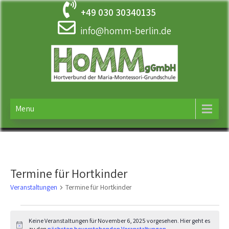
Skip
+49 030 30340135
to
content
info@homm-berlin.de
HOMM
Ergänzende Betreuung der Maria-Montessori-Grundschule in
Tempelhof
Menu
Termine für Hortkinder
Veranstaltungen
Termine für Hortkinder
Veranstaltungen
Keine Veranstaltungen für November 6, 2025 vorgesehen. Hier geht es
H
zu den
nächsten bevorstehenden Veranstaltungen
.