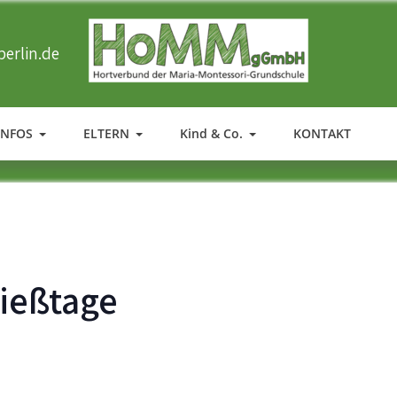
erlin.de
HOMM
Ergänzende Betreuung der Maria-Montessori-Grundschule in T
INFOS
ELTERN
Kind & Co.
KONTAKT
ießtage