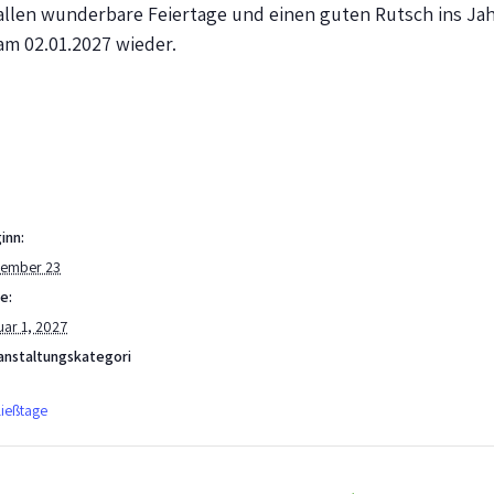
llen wunderbare Feiertage und einen guten Rutsch ins Jah
am 02.01.2027 wieder.
inn:
ember 23
e:
uar 1, 2027
anstaltungskategori
ließtage