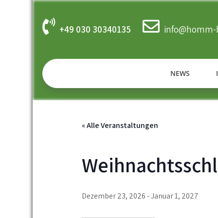
Skip
to
content
+49 030 30340135
info@homm-b
NEWS
« Alle Veranstaltungen
Weihnachtsschl
Dezember 23, 2026
-
Januar 1, 2027