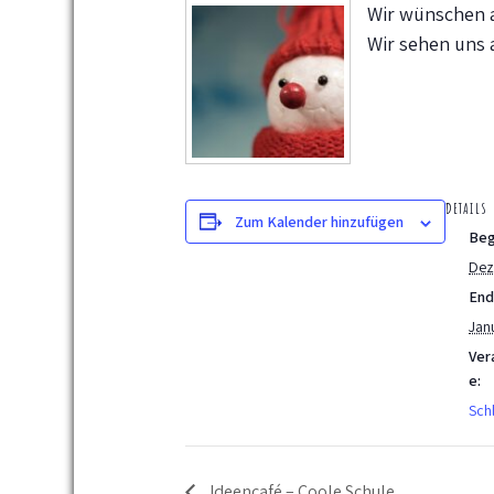
Wir wünschen a
Wir sehen uns 
DETAILS
Zum Kalender hinzufügen
Beg
Dez
End
Jan
Ver
e:
Sch
Ideencafé – Coole Schule