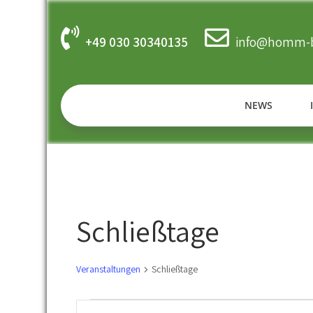
Skip
to
content
+49 030 30340135
info@homm-b
NEWS
Schließtage
Veranstaltungen
Schließtage
Veranstaltungen
V