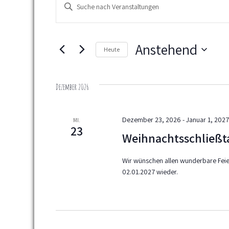
B
e
i
t
r
t
Anstehend
Heute
a
e
S
D
n
c
a
Dezember 2026
h
s
t
l
u
t
ü
m
Dezember 23, 2026
-
Januar 1, 202
MI.
s
w
a
23
Weihnachtsschließt
s
ä
l
e
h
Wir wünschen allen wunderbare Feie
l
l
t
02.01.2027 wieder.
w
e
u
o
n
r
.
n
t
g
e