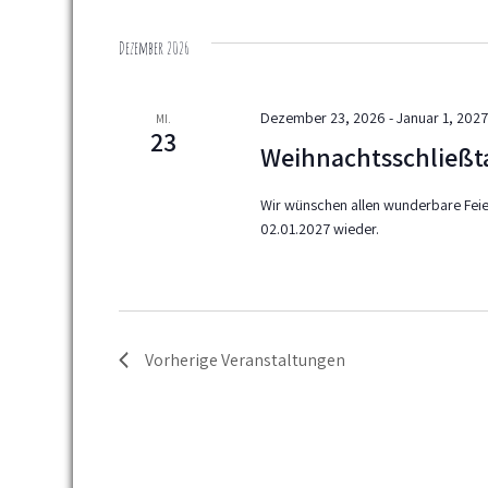
D
n
c
a
Dezember 2026
h
s
t
l
u
t
ü
m
Dezember 23, 2026
-
Januar 1, 202
MI.
s
w
a
23
Weihnachtsschließt
s
ä
l
e
h
Wir wünschen allen wunderbare Feie
l
l
t
02.01.2027 wieder.
w
e
u
o
n
r
.
n
t
g
e
Vorherige
Veranstaltungen
i
e
n
n
g
e
S
b