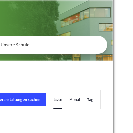
empelhof
Unsere Schule
V
eranstaltungen suchen
Liste
Monat
Tag
e
r
a