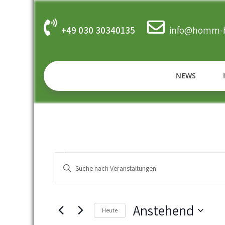
Skip
to
content
+49 030 30340135
info@homm-b
NEWS
V
Veranstaltungen
B
e
i
t
r
t
Anstehend
Heute
a
e
S