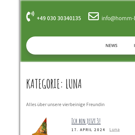
Skip
to
content
+49 030 30340135
info@homm-b
NEWS
KATEGORIE:
LUNA
Alles über unsere vierbeinige Freundin
Ich bin jetzt 3!
Luna
17. APRIL 2024