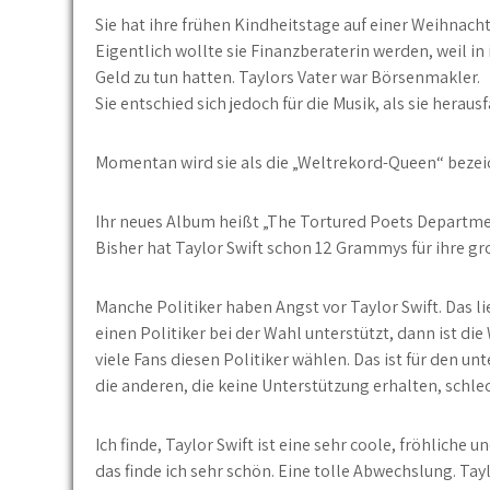
Sie hat ihre frühen Kindheitstage auf einer Weihnac
Eigentlich wollte sie Finanzberaterin werden, weil in 
Geld zu tun hatten. Taylors Vater war Börsenmakler.
Sie entschied sich jedoch für die Musik, als sie heraus
Momentan wird sie als die „Weltrekord-Queen“ bezei
Ihr neues Album heißt „The Tortured Poets Departme
Bisher hat Taylor Swift schon 12 Grammys für ihre gr
Manche Politiker haben Angst vor Taylor Swift. Das li
einen Politiker bei der Wahl unterstützt, dann ist di
viele Fans diesen Politiker wählen. Das ist für den unt
die anderen, die keine Unterstützung erhalten, schlec
Ich finde, Taylor Swift ist eine sehr coole, fröhliche u
das finde ich sehr schön. Eine tolle Abwechslung. Taylo