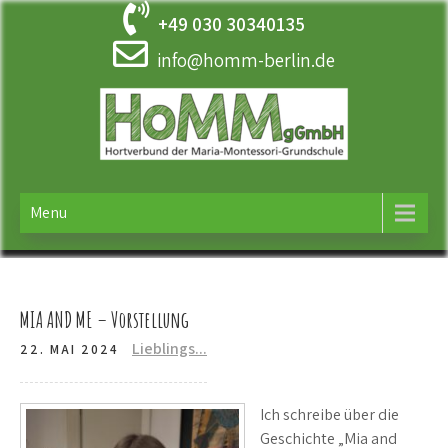
Skip
+49 030 30340135
to
content
info@homm-berlin.de
HOMM
Ergänzende Betreuung der Maria-Montessori-Grundschule in
Tempelhof
Menu
MIA AND ME – Vorstellung
Lieblings...
22. MAI 2024
Ich schreibe über die
Geschichte „Mia and