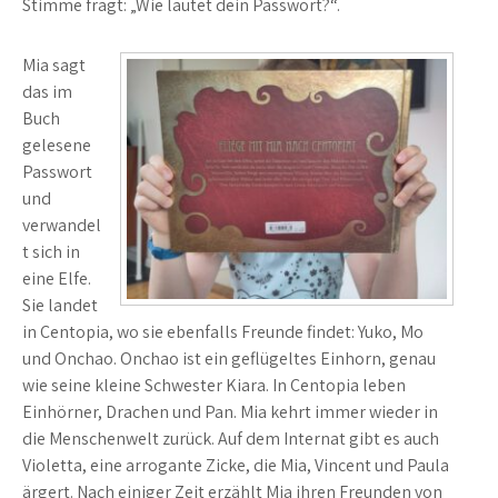
Stimme fragt: „Wie lautet dein Passwort?“.
Mia sagt
das im
Buch
gelesene
Passwort
und
verwandel
t sich in
eine Elfe.
Sie landet
in Centopia, wo sie ebenfalls Freunde findet: Yuko, Mo
und Onchao. Onchao ist ein geflügeltes Einhorn, genau
wie seine kleine Schwester Kiara. In Centopia leben
Einhörner, Drachen und Pan. Mia kehrt immer wieder in
die Menschenwelt zurück. Auf dem Internat gibt es auch
Violetta, eine arrogante Zicke, die Mia, Vincent und Paula
ärgert. Nach einiger Zeit erzählt Mia ihren Freunden von