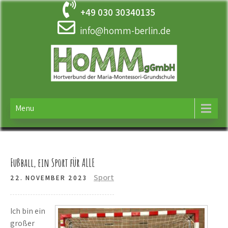
Skip
+49 030 30340135
to
content
info@homm-berlin.de
HOMM
Ergänzende Betreuung der Maria-Montessori-Grundschule in
Tempelhof
Menu
Fußball, ein Sport für ALLE
Sport
22. NOVEMBER 2023
Ich bin ein
großer