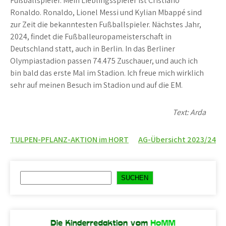
Fußballspieler. Mein Lieblingsspieler ist Cristiano
Ronaldo. Ronaldo, Lionel Messi und Kylian Mbappé sind
zur Zeit die bekanntesten Fußballspieler. Nächstes Jahr,
2024, findet die Fußballeuropameisterschaft in
Deutschland statt, auch in Berlin. In das Berliner
Olympiastadion passen 74.475 Zuschauer, und auch ich
bin bald das erste Mal im Stadion. Ich freue mich wirklich
sehr auf meinen Besuch im Stadion und auf die EM.
Text: Arda
Beitragsnavigation
TULPEN-PFLANZ-AKTION im HORT
AG-Übersicht 2023/24
Suchen
SUCHEN