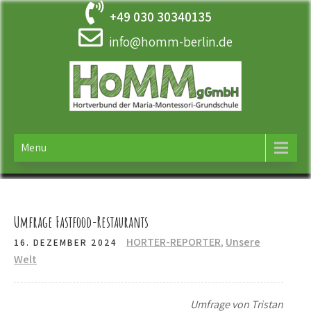
Skip
+49 030 30340135
to
content
info@homm-berlin.de
HOMM
Ergänzende Betreuung der Maria-Montessori-Grundschule in
Tempelhof
Menu
Umfrage Fastfood-Restaurants
HORTER-REPORTER
,
Unsere
16. DEZEMBER 2024
Welt
Umfrage von Tristan