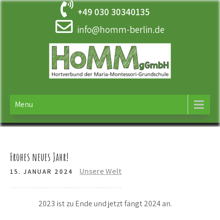
Skip
+49 030 30340135
to
content
info@homm-berlin.de
HOMM
Ergänzende Betreuung der Maria-Montessori-Grundschule in
Tempelhof
Menu
Frohes neues Jahr!
Unsere Welt
15. JANUAR 2024
2023 ist zu Ende und jetzt fängt 2024 an.