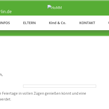
lin.de
HOMM
Ergänzende Betreuung der Maria-Montessori-Grundschule in T
INFOS
ELTERN
Kind & Co.
KONTAKT
n,
ie Feiertage in vollen Zügen genießen könnt und eine
werdet.