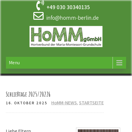
Skip
+49 030 30340135
to
content
info@homm-berlin.de
HOMM
Ergänzende Betreuung der Maria-Montessori-Grundschule in
Tempelhof
Menu
Schließtage 2025/20226
HoMM-NEWS
,
STARTSEITE
16. OKTOBER 2025
Liebe Eltern,