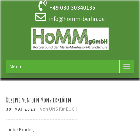
Skip
+49 030 30340135
to
content
info@homm-berlin.de
HOMM
Ergänzende Betreuung der Maria-Montessori-Grundschule in
Tempelhof
Menu
Rezepte von den Monsterkröten
von UNS für EUCH
30. MAI 2023
Liebe Kinder,