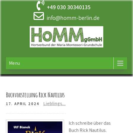
Skip
+49 030 30340135
to
content
info@homm-berlin.de
HOMM
Ergänzende Betreuung der Maria-Montessori-Grundschule in
Tempelhof
Menu
Buchvorstellung Rick Nautilius
Lieblings...
17. APRIL 2024
Ich schreibe über das
Buch Rick Nautilus.