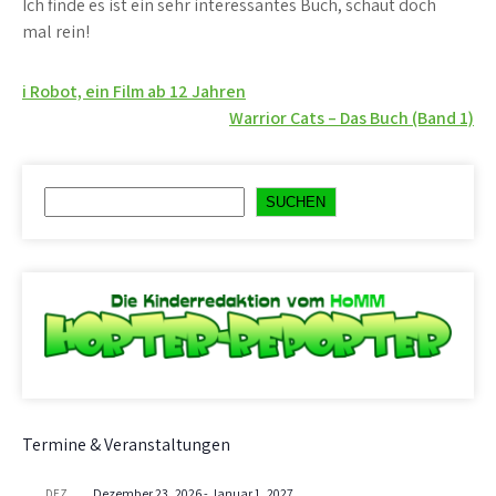
Ich finde es ist ein sehr interessantes Buch, schaut doch
mal rein!
Beitragsnavigation
i Robot, ein Film ab 12 Jahren
Warrior Cats – Das Buch (Band 1)
Suchen
SUCHEN
Termine & Veranstaltungen
Dezember 23, 2026
-
Januar 1, 2027
DEZ.