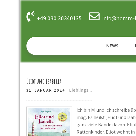
Skip
to
content
+49 030 30340135
info@homm-b
NEWS
Eliot und Isabella
Lieblings...
31. JANUAR 2024
Ich bin M. und ich schreibe üb
mag. Es heißt „Eliot und Isab
ganz viele Bände davon. Eliot
Rattenkinder. Eliot wohnt in 