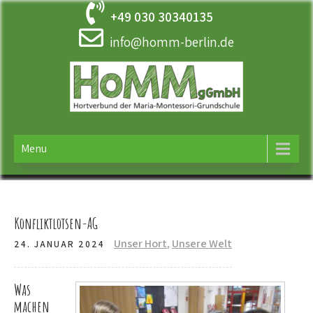
Skip
+49 030 30340135
to
content
info@homm-berlin.de
HOMM
Ergänzende Betreuung der Maria-Montessori-Grundschule in
Tempelhof
Menu
Konfliktlotsen-AG
Unser Hort
,
Unsere Welt
24. JANUAR 2024
Was
machen