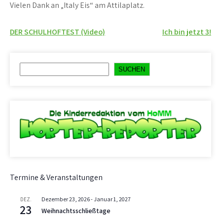
Vielen Dank an „Italy Eis“ am Attilaplatz.
Beitragsnavigation
DER SCHULHOFTEST (Video)
Ich bin jetzt 3!
Suchen
SUCHEN
Termine & Veranstaltungen
Dezember 23, 2026
-
Januar 1, 2027
DEZ.
23
Weihnachtsschließtage