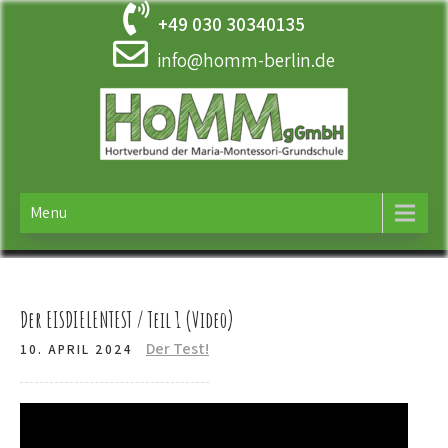
Skip
+49 030 30340135
to
content
info@homm-berlin.de
HOMM
Ergänzende Betreuung der Maria-Montessori-Grundschule in
Tempelhof
Menu
Der EISDIELENTEST / Teil 1 (Video)
Der Test!
10. APRIL 2024
Video-
Player